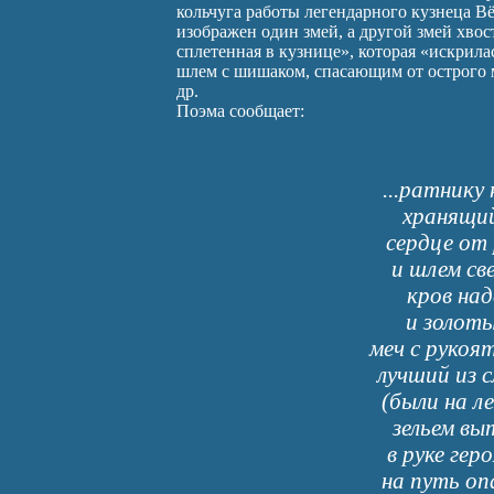
кольчуга работы легендарного кузнеца Вё
изображен один змей, а другой змей хвос
сплетенная в кузнице», которая «искрилас
шлем с шишаком, спасающим от острого ме
др.
Поэма сообщает:
...ратнику
хранящий
сердце от
и шлем св
кров на
и золоты
меч с рукоя
лучший из с
(были на ле
зельем вы
в руке гер
на путь оп