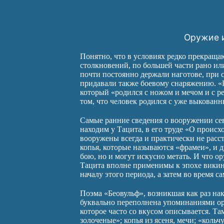
Оружие 
Понятно, что в условиях редко прекращ
столкновений, по большей части рано и
почти постоянно держали наготове, при 
придавали также боевому снаряжению. «П
который «родился с ножом и мечом и с р
том, что человек родился с уже выкован
Самые ранние сведения о вооружении се
находим у Тацита, в его труде «О проис
вооружены всегда и практически не расст
копья, которые называются «фрамеи», и 
бою, но и могут искусно метать. И что о
Тацита вполне применимы к эпохе викинг
началу этого периода, а затем во время 
Поэма «Беовульф», возникшая как раз на
буквально переполнена упоминаниями ор
которое часто со вкусом описывается. Т
золоченые»; копья из ясеня, мечи; «кольч