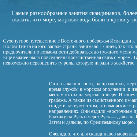
Самые разнообразные занятия скандинавов, более
сказать, что море, морская вода были в крови у с
Сухопутное путешествие с Восточного побережья Исландии к
людей рыбная ловля, охота на морского зверя, добывание мелкой
Полям Тинга на юго-западе страны занимало 17 дней, так что 
морской живности и водорослей. Не менее важно было и то,
предпочитали по возможности добираться до нужного места м
скандинавы постоянно плавали по водам своих стран, в пре
Еще важнее была повседневная хозяйственная связь с морем. Т
своего региона, а нередко и за его пределами, причем на боль
невозможно переоценить ту роль, которую играли в хозяйстве
Они плавали в гости, на праздники, жер
время службы в морском ополчении, к и
местам охоты на морского зверя. И коне
грабежа. А также из свойственного им ак
свидетельствуют о том, что «морские с
направлениях. Они ездили «восточным п
Балтику на Русь и через Русь — далее н
Затем и дальше, по Средиземному морю.
Очевидно, что для скандинавов мореплава