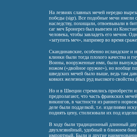
На лезвиях славных мечей нередко вырез
победы (sigr). Все подобные мечи имели
наследству, похищали, отвоевывали в бит
саг меч Бронерез был вывезен из Констан
человека, чтобы завладеть его мечом. Од
«затупить меч», например во время сраже
Скандинавские, особенно исландские и н
клинки были тогда плохого качества и гн
Воины, вооруженные ими, были вынужден
ножом («двойное оружие»), но вообще п
шведских мечей было выше, ведь там да
ковких железных руд высокого свойства 
Но и в Швеции стремились приобрести и
предполагают, что часть франкских меч
викингов, в частности из раннего норве
деле были подделкой, т.е. изделиями иск
поднять цену, стилизовали их под издели
В ходу были традиционный длинный двух
двухлезвийный, удобный в ближнем бою 
импортный. Были и другие наименования