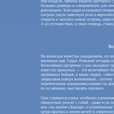
они владели, именно корабль претерпел 
большие размеры и совершенную для св
революцию. Благодаря усовершенствова
сыграть такую заметную роль в европейс
открыть и заселить новые острова, перес
А их путешествия, в свою очередь, стим
Во
На воинские качества скандинавов, их п
внимание еще Тацит. Римский историк со
Величайшее презрение у них вызывает тру
перестал сражаться, — это величайшее бес
оробевших бойцов, а также людей, «обесч
забрасывая поверх валежником... потому 
перебежчиков скандинавы вешают на дере
по их мнению, выставлять напоказ».
Они страшатся плена, особенно пленени
обязательно уносят с собой, «даже если
них «на любом сборище» и излюбленная
среди врытых в землю мечей и смертонос