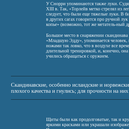
У Снорри упоминаются также луки. Судя 
XIII в. Так, «Торлейв метко стрелял из л
следует, что были еще тяжелые луки. В б
в других сагах говорится про ручной лук
копье» (возможно, тот же метатель-ный д
Большое место в снаряжении скандинава
«Младшую Эдду», упоминается человек, 
ножами так ловко, что в воздухе все вре
длительной тренировкой, и, конечно, она
учились обращаться с оружием.
Скандинавские, особенно исландские и норвежские
плохого качества и гнулись; для прочности на них
Щиты были как продолговатые, так и кр
яркими красками или украшали изображен