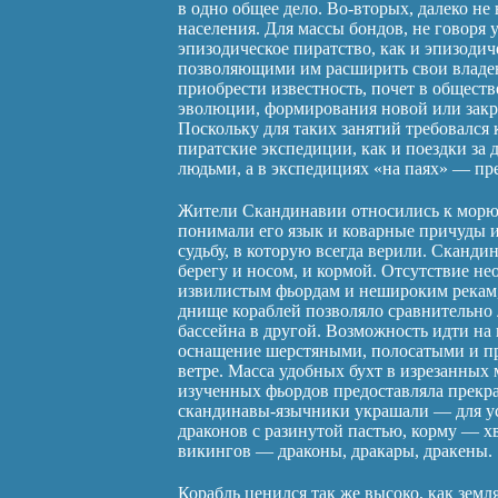
в одно общее дело. Во-вторых, далеко не
населения. Для массы бондов, не говоря 
эпизодическое пиратство, как и эпизоди
позволяющими им расширить свои владен
приобрести известность, почет в общест
эволюции, формирования новой или зак
Поскольку для таких занятий требовался 
пиратские экспедиции, как и поездки за 
людьми, а в экспедициях «на паях» — пр
Жители Скандинавии относились к морю
понимали его язык и коварные причуды и
судьбу, в которую всегда верили. Сканди
берегу и носом, и кормой. Отсутствие н
извилистым фьордам и нешироким рекам,
днище кораблей позволяло сравнительно 
бассейна в другой. Возможность идти на 
оснащение шерстяными, полосатыми и п
ветре. Масса удобных бухт в изрезанных
изученных фьордов предоставляла прекра
скандинавы-язычники украшали — для ус
драконов с разинутой пастью, корму — х
викингов — драконы, дракары, дракены.
Корабль ценился так же высоко, как земля