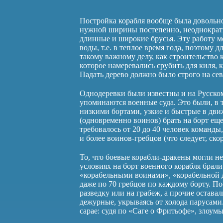
Постройка корабля вообще была довольно
нужной ширины постепенно, неоднократно
длинные и широкие брусья. Эту работу м
воды, т.е. в теплое время года, поэтому 
такому важному делу, как строительство
которое намеревались срубить для киля, к
Падать дерево должно было строго на сев
Однодеревки были известны и на Русском
упоминаются военные суда. Это были, в 
низкими бортами, узкие и быстрые в дви
(одновременно воинов) брать на борт ещ
требовалось от 20 до 40 человек команды
и более воинов-гребцов (что следует, скор
То, что боевые корабли-дракены могли не
условиях на борт военного корабля брал
«корабельными воинами», «корабельной 
даже по 70 гребцов по каждому борту. По
разведку или на грабеж, а прочие остава
дежурные, укрываясь от холода парусами.
сарае: судя по «Саге о Фритьофе», злоу