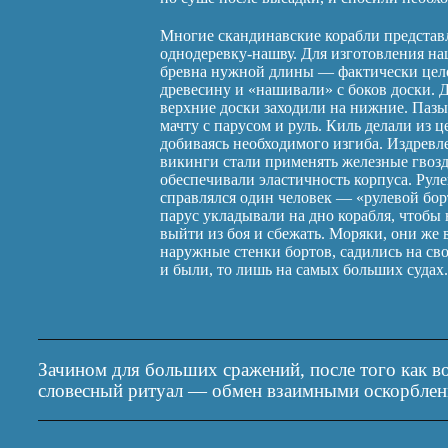
Многие скандинавские корабли представ
однодеревку-нашву. Для изготовления н
бревна нужной длины — фактически цел
древесину и «нашивали» с боков доски. 
верхние доски заходили на нижние. Пазы
мачту с парусом и руль. Киль делали из 
добиваясь необходимого изгиба. Издрев
викинги стали применять железные гвозд
обеспечивали эластичность корпуса. Руле
справлялся один человек — «рулевой бор
парус укладывали на дно корабля, чтобы н
выйти из боя и сбежать. Моряки, они же
наружные стенки бортов, садились на сво
и были, то лишь на самых больших судах.
Зачином для больших сражений, после того как в
словесный ритуал — обмен взаимными оскорбле