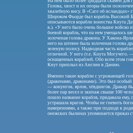
На нем было более тридцати скамей для г
Голова, хвост и их опоры были позолоче
хвалебную вису. В «Саге об исландцах» 
Широком Фьорде был корабль Высокий Бор
описываются корабли воинства Кнута Дат
в.). «У него было очень большое войско 
боевой корабль, что на нем умещалось ше
золоченая голова дракона. У Хакона-Ярла
него на штевне была золоченая голова д
зеленую полосу. Надводная часть корабле
отличной. У него (т.е. Кнута Могучего.
оснащенных кораблей. Обо всем этом гово
Кнут приплыл из Англии в Данию.
Именно такие корабли с угрожающей гол
(дракенами, драконами). Это был особый
— конунгов, ярлов, хёвдингов. Дракар бы
более пар весел и экипаж свыше 100 чело
пошло название корабля, придавала ему,
устрашала врагов. Чтобы не гневить бог
намерениями, а также при подходе к родн
онежских былинах упоминается приказ ст