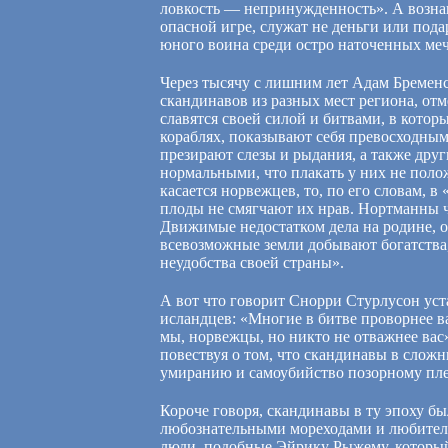
ловкость — непринужденность». А вознаг
опасной игре, служат не деньги или пода
юного воина среди остро наточенных меч
Через тысячу с лишним лет Адам Бременс
скандинавов из разных мест региона, от
славятся своей силой и битвами, в котор
кораблях, показывают себя превосходным
презирают слезы и рыдания, а также друг
нормальными, что плакать у них не полож
касается норвежцев, то, по его словам,
плоды не смягчают их нрав. Нортманны ч
Движимые недостатком дела на родине, о
всевозможные земли добывают богатства,
неудобства своей страны».
А вот что говорит Снорри Стурлусон уст
исландцев: «Многие в битве проворнее ва
мы, норвежцы, но никто не отважнее вас
повествуя о том, что скандинавы в сло
умиранию и самоубийство позорному плен
Короче говоря, скандинавы в ту эпоху 
любознательными мореходами и любителя
люди, подобные Эйрику Рыжему, который