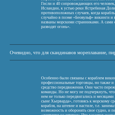
Гисли и 40 сопровождающих его человек,
Исландии, к устью реки Ястребиная Доли
противоположных случаев, когда корабль
случайно в поэме «Беовульф» викинги и
названы морскими странниками. А сами с
разводят огонь».
Очевидно, что для скандинавов мореплавание, пир
Особенно были связаны с кораблем викин
профессиональные торговцы, но также и 
средство передвижения. Они часто переж
команды. Но не могу не подчеркнуть, чт
нем не только передвигались и месяцами 
сыне Хьерварда», готовясь к морскому с
корабля, на штевне и настиле, т.е. заним
возможность и оборонять свое судно, и п
«живущие на штевне».Что касается экипа