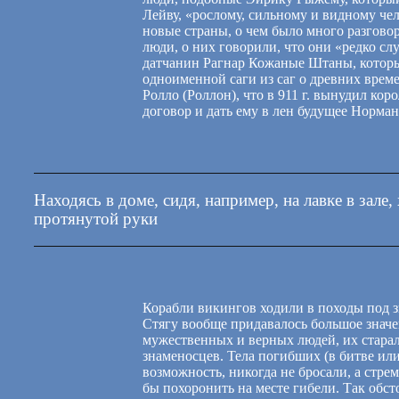
Лейву, «рослому, сильному и видному че
новые страны, о чем было много разгово
люди, о них говорили, что они «редко с
датчанин Рагнар Кожаные Штаны, которы
одноименной саги из саг о древних врем
Ролло (Роллон), что в 911 г. вынудил к
договор и дать ему в лен будущее Норман
Находясь в доме, сидя, например, на лавке в зале
протянутой руки
Корабли викингов ходили в походы под 
Стягу вообще придавалось большое значе
мужественных и верных людей, их старал
знаменосцев. Тела погибших (в битве или
возможность, никогда не бросали, а стрем
бы похоронить на месте гибели. Так обст