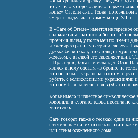
копья крепился к древку гвоздем. Судя п
тот, в тело которого летело и даже попал
копье» Стурлы сына Торда, потерянном в
смерти владельца, в самом конце XIII в.
В «Саге об Эгиле» имеется интересное оп
снаряжением знатного и богатого Тороль
прочный шлем, у пояса меч по имени Дли
и «четырехгранным острием сверху». Нак
древка была такой, что стоящий мужчина 
железом, с втулкой его скрепляет шип. Т
в Ирландию, богатый исландец Олав Пав
явился к нему одетым «в броню, на голов
которого была украшена золотом, в руке
рубить, с великолепными украшениями на
котором был нарисован лев («Сага о люд
Копье имело и известное символическое 
хоронили в кургане, вдова просила не кл
мстителю.
Саги говорят также о тесаках, один из 
служили камни, их использовали также и 
или стены осажденного дома.