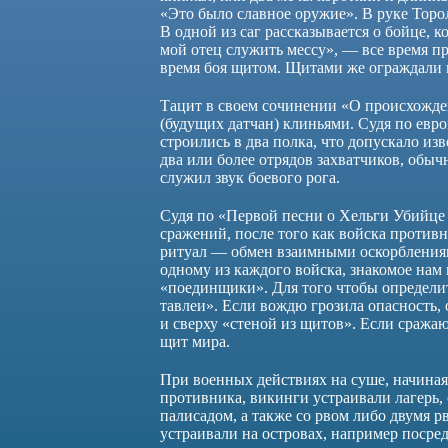
«Это было славное оружие». В руке Тор
В одной из саг рассказывается о бойце, к
мой отец служить мессу», — все время п
время боя щитом. Щитами же ограждали 
Тацит в своем сочинении «О происхожде
(будущих датчан) клиньями. Судя по евро
строились в два полка, что допускало и
два или более отрядов захватчиков, обы
служил звук боевого рога.
Судя по «Первой песни о Хельги Убийце
сражений, после того как войска против
ритуал — обмен взаимными оскорблениям
одному из каждого войска, знакомое нам
«поединщики». Для того чтобы определит
тавлеи». Если вождю грозила опасность, 
и сверху «стеной из щитов». Если сража
щит мира.
При военных действиях на суше, начиная
противника, викинги устраивали лагерь, 
палисадом, а также со рвом либо двумя 
устраивали на островах, например посре