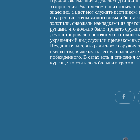
Продолговатые щиты делались длиной в 
захоронения. Удар мечом в щит означал в
значение, а цвет мог служить вестнико
внутренние стены жилого дома и борта 
золотили, снабжали накладками из драгоц
рунами, что должно было придать оружи
демонстрировало постоянную готовность в
украшенный вид служили признаком высок
Неудивительно, что ради такого оружия 
имущества, выдержать весьма опасные сх
побежденного. В сагах есть и описания с
курган, что считалось большим грехом.