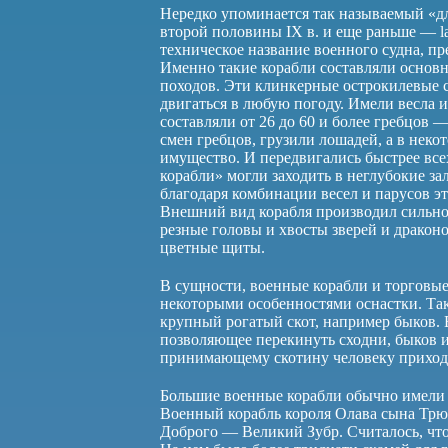
Нередко упоминается так называемый «дли
второй половины IX в. и еще раньше — l
техническое название военного судна, пр
Именно такие корабли составляли основн
походов. Эти клинкерные острокилевые с
двигаться в любую погоду. Имели весла 
составляли от 26 до 60 и более гребцов 
смен гребцов, грузили лошадей, а в неко
имущество. И передвигались быстрее все
корабли» могли заходить в неглубокие за
благодаря комбинации весел и парусов эт
Внешний вид корабля производил сильное
резные головы и хвосты зверей и драконо
цветные щиты.
В сущности, военные корабли и торговые
некоторыми особенностями оснастки. Так,
крупный рогатый скот, например быков. Е
позволяющее перекинуть сходни, быков 
принимающему скотину человеку приходил
Большие военные корабли обычно имели
Военный корабль короля Олава сына Трю
Доброго — Великий Зубр. Считалось, что