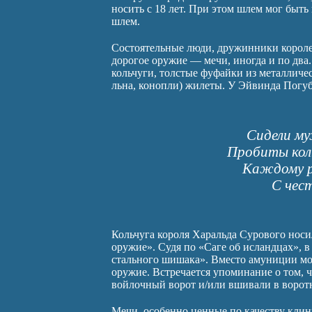
носить с 18 лет. При этом шлем мог быт
шлем.
Состоятельные люди, дружинники королей
дорогое оружие — мечи, иногда и по два.
кольчуги, толстые фуфайки из металличес
льна, конопли) жилеты. У Эйвинда Погуб
Сидели му
Пробиты коль
Каждому р
С чест
Кольчуга короля Харальда Сурового носи
оружие». Судя по «Саге об исландцах», в
стального шишака». Вместо амуниции мог
оружие. Встречается упоминание о том, ч
войлочный ворот и/или вшивали в ворот
Мечи, особенно ценные по качеству кли