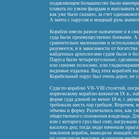
подавляющем большинстве были маневрен
плавать по узким фьордам и выплывать из
как уже было сказано, за счет одинаково
А мачта с парусом и мощный руль значит
Корабли имели разное назначение и в св
суда были преимущественно боевыми. А 
сравнительно маленькими и использовали
разумеется, и в зависимости от богатств
найденных археологами судов были и бол
Паруса были четырехугольные, сделанны
или синими полосами, или гладкоокрашен
видимые издалека. Вид этих кораблей выз
Корабельный парус был очень дорог, не 
Судя по кораблю VII–VIII столетий, погр
норвежскому кораблю викингов IX в., на
форме суда длиной не менее 18 м, с двумя
требовали шесть пар гребцов. Впрочем, к
объемы и форму. Различались они, как уж
общественного положения владельца. Для
или с которого груз был снят, нагружали
касалось дна; тогда люди начинали прыга
наклонив корабль, выводили лошадей, есл
по суше после высадки, и сносили необх