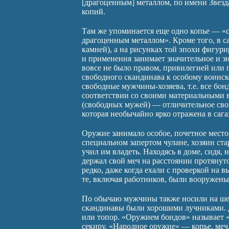
[драгоценным] металлом, по имени Звезд
копий.
Там же упоминается еще одно копье — «с
драгоценным металлом». Кроме того, в с
камней), а на рисунках той эпохи фигури
и применения занимает значительное и зн
вовсе не было правом, привилегией или 
свободного скандинава к особому воинс
свободные мужчины-хозяева, т.е. все бон
соответствии со своими материальными 
(свободных мужей) — отличительное сво
которая необычайно ярко отражена в сага
Оружие занимало особое, почетное место 
специальном запертом чулане, хозяин ста
учил им владеть. Находясь в доме, сидя, 
держал свой меч на расстоянии протянут
редко, даже когда ехали с проверкой на 
те, включая работников, были вооружены
По обычаю мужчины также носили на шее 
скандинавы были хорошими лучниками. Дл
или топор. «Оружием бондов» называет 
секиру. «Народное оружие» — копье, меч,