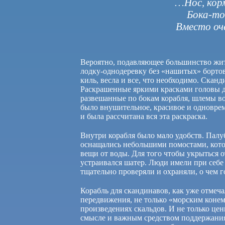
…Нос, корм
Бока-то
Вместо оч
Вероятно, подавляющее большинство жит
лодку-однодеревку без «нашитых» бортов,
киль, весла и все, что необходимо. Скан
Раскрашенные яркими красками головы д
развешанные по бокам корабля, шлемы в
было внушительное, красивое и одновре
и была рассчитана вся эта раскраска.
Внутри корабля было мало удобств. Палуб
оснащались небольшими помостами, кото
вещи от воды. Для того чтобы укрыться о
устраивался шатер. Люди имели при себе
тщательно проверяли и охраняли, о чем г
Корабль для скандинавов, как уже отмеч
передвижения, не только «морским конем
произведениях скальдов. И не только це
смысле и важным средством поддержания