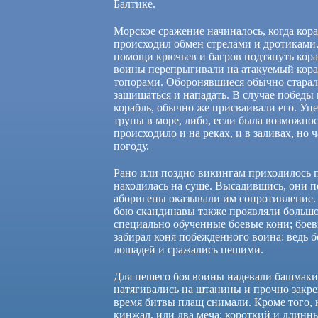
Балтике.
Морское сражение начиналось, когда кора
происходил обмен стрелами и дротиками
помощи крючьев и багров подтянуть кора
воины перепрыгивали на атакуемый кораб
топорами. Оборонявшиеся обычно старали
защищаться и нападать. В случае победы
корабль, обычно же присваивали его. Уц
трупы в море, либо, если была возможно
происходило и на реках, и в заливах, но 
погоду.
Рано или поздно викингам приходилось п
находилась на суше. Высадившись, они 
аборигены оказывали им сопротивление.
бою скандинавы также проявляли большое
специально обученные боевые кони; бо
забирал коня побежденного воина: ведь 
лошадей и сражались пешими.
Для пешего боя воины надевали башмаки 
натягивались на штанины и прочно закр
время битвы плащ снимали. Кроме того, 
кинжал, или два меча: короткий и длинн