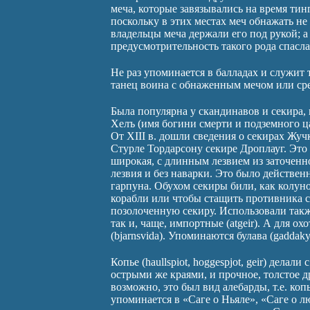
меча, которые завязывались на время тин
поскольку в этих местах меч обнажать не
владельцы меча держали его под рукой; а
предусмотрительность такого рода спасла
Не раз упоминается в балладах и служит
танец воина с обнаженным мечом или ср
Была популярна у скандинавов и секира,
Хелъ (имя богини смерти и подземного ц
От XIII в. дошли сведения о секирах Жу
Стурле Тордарсону секире Дроплауг. Это
широкая, с длинным лезвием из заточенно
лезвия и без наварки. Это было действе
гарпуна. Обухом секиры били, как колун
корабли или чтобы стащить противника с
позолоченную секиру. Использовали также
так и, чаще, импортные (atgeir). А для 
(bjarnsvida). Упоминаются булава (gaddak
Копье (haullspiot, hoggespjot, geir) дела
острыми же краями, и прочное, толстое 
возможно, это был вид алебарды, т.е. коп
упоминается в «Саге о Ньяле», «Саге о л