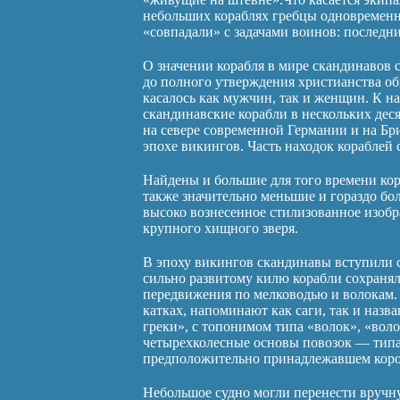
небольших кораблях гребцы одновременно
«совпадали» с задачами воинов: последн
О значении корабля в мире скандинавов 
до полного утверждения христианства об
касалось как мужчин, так и женщин. К 
скандинавские корабли в нескольких дес
на севере современной Германии и на Бр
эпохе викингов. Часть находок кораблей 
Найдены и большие для того времени кор
также значительно меньшие и гораздо бол
высоко вознесенное стилизованное изобр
крупного хищного зверя.
В эпоху викингов скандинавы вступили 
сильно развитому килю корабли сохраня
передвижения по мелководью и волокам. 
катках, напоминают как саги, так и назв
греки», с топонимом типа «волок», «вол
четырехколесные основы повозок — типа 
предположительно принадлежавшем коро
Небольшое судно могли перенести вручну