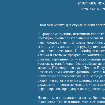
тот меч не д
клинок ост
Свой меч Беовульф в случае гибели соби
О «родовом оружии» источники говорят и
Греттире» очень влиятельный и богатый 
имел «родовой меч». В поэме упоминаетс
его в пучине, достал, но в руках у него к
врагов человеческих». Но вообще в каче
клинка и столь же прекрасной кольчуги 
древних германцев он — искуснейший во
хромец, который ковал бесподобные мечи
металла. Посвященная ему «Песнь о Вел
назван сыном «конунга финнов», которы
искусными волшебниками. А о Велунде с
людей, известных нам из древних сказани
украшения — золотые кольца с «каменьям
черепа врагов, превращая их в дорогие ку
Но вернемся к исландским сагам. Вот ка
было копье Серый клинок, стальной шишак