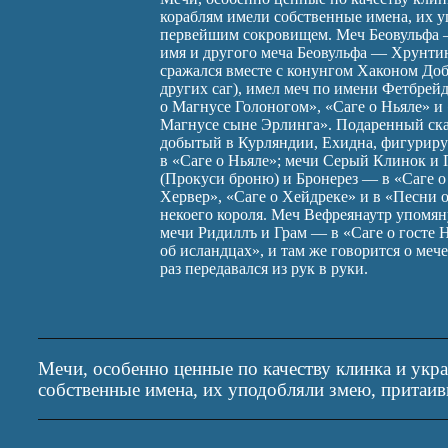
кораблям имели собственные имена, их у
первейшим сокровищем. Меч Беовульфа 
имя и другого меча Беовульфа — Хрунти
сражался вместе с конунгом Хаконом Доб
других саг), имел меч по имени Фетбрей
о Магнусе Голоногом», «Саге о Ньяле» и
Магнусе сыне Эрлинга». Подаренный ска
добытый в Курляндии, Ехидна, фигуриру
в «Саге о Ньяле»; мечи Серый Клинок и
(Прокуси броню) и Бронерез — в «Саге о
Хервер», «Саге о Хейдреке» и в «Песни о
некоего короля. Меч Вефреянаутр упомян
мечи Ридиллъ и Грам — в «Саге о госте Н
об исландцах», и там же говорится о ме
раз передавался из рук в руки.
Мечи, особенно ценные по качеству клинка и ук
собственные имена, их уподобляли змею, притаи